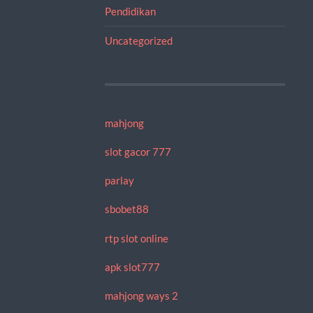
Pendidikan
Uncategorized
mahjong
slot gacor 777
parlay
sbobet88
rtp slot online
apk slot777
mahjong ways 2