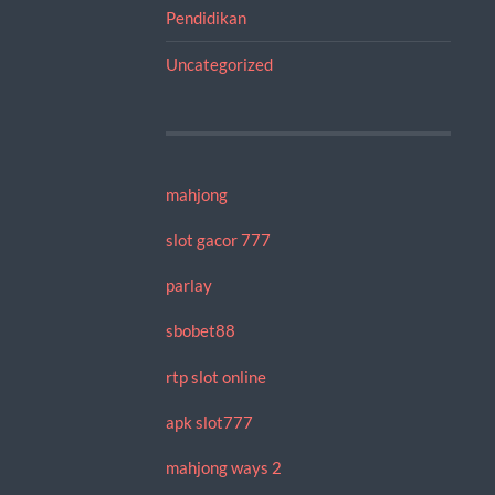
Pendidikan
Uncategorized
mahjong
slot gacor 777
parlay
sbobet88
rtp slot online
apk slot777
mahjong ways 2