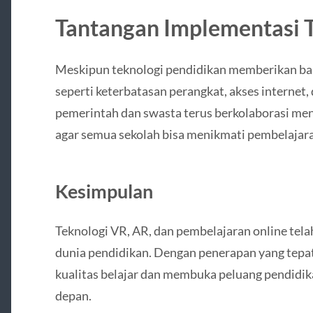
Tantangan Implementasi T
Meskipun teknologi pendidikan memberikan ba
seperti keterbatasan perangkat, akses internet, 
pemerintah dan swasta terus berkolaborasi men
agar semua sekolah bisa menikmati pembelajaran
Kesimpulan
Teknologi VR, AR, dan pembelajaran online te
dunia pendidikan. Dengan penerapan yang tepa
kualitas belajar dan membuka peluang pendidika
depan.