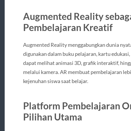
Augmented Reality sebag
Pembelajaran Kreatif
Augmented Reality menggabungkan dunia nyata
digunakan dalam buku pelajaran, kartu edukasi,
dapat melihat animasi 3D, grafik interaktif, hin
melalui kamera. AR membuat pembelajaran le
kejenuhan siswa saat belajar.
Platform Pembelajaran O
Pilihan Utama