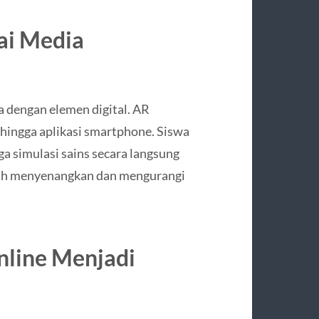
ai Media
 dengan elemen digital. AR
 hingga aplikasi smartphone. Siswa
gga simulasi sains secara langsung
bih menyenangkan dan mengurangi
nline Menjadi