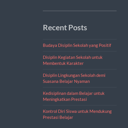
Recent Posts
Budaya Disiplin Sekolah yang Positif
Disiplin Kegiatan Sekolah untuk
Membentuk Karakter
Disiplin Lingkungan Sekolah demi
Suasana Belajar Nyaman
Kedisiplinan dalam Belajar untuk
Meningkatkan Prestasi
Kontrol Diri Siswa untuk Mendukung
Prestasi Belajar