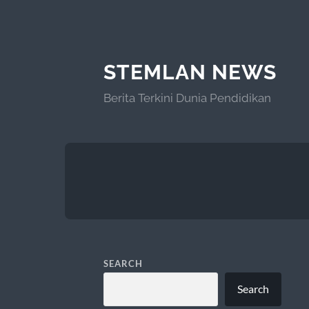
STEMLAN NEWS
Berita Terkini Dunia Pendidikan
SEARCH
Search