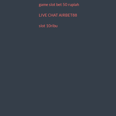
game slot bet 50 rupiah
LIVE CHAT AIRBET88
slot 10ribu