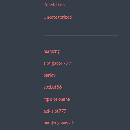
Pendidikan
Uncategorized
mahjong
slot gacor 777
parlay
sbobet88
rtp slot online
apk slot777
mahjong ways 2