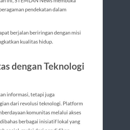
kukan ini, STEMLAN News membuka
eberagaman pendekatan dalam
pat berjalan beriringan dengan misi
gkatkan kualitas hidup.
s dengan Teknologi
 informasi, tetapi juga
n dari revolusi teknologi. Platform
mberdayaan komunitas melalui akses
dibahas berbagai inisiatif lokal yang