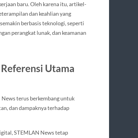
rjaan baru. Oleh karena itu, artikel-
eterampilan dan keahlian yang
emakin berbasis teknologi, seperti
angan perangkat lunak, dan keamanan
Referensi Utama
N News terus berkembang untuk
utan, dan dampaknya terhadap
digital, STEMLAN News tetap