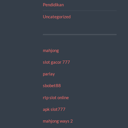
Pendidikan
Uncategorized
mahjong
slot gacor 777
parlay
sbobet88
rtp slot online
apk slot777
mahjong ways 2