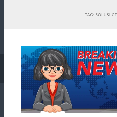
TAG:
SOLUSI C