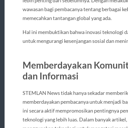
lebih penting dari sebelumnya. Dengan mela
wawasan bagi pembacanya tentang berbagai k
memecahkan tantangan global yang ada.
Hal ini membuktikan bahwa inovasi teknologi da
untuk mengurangi kesenjangan sosial dan menin
Memberdayakan Komunita
dan Informasi
STEMLAN News tidak hanya sekadar memberikan
memberdayakan pembacanya untuk menjadi bagia
ini secara aktif mempromosikan pentingnya pe
teknologi yang lebih luas. Dalam banyak artikel, 